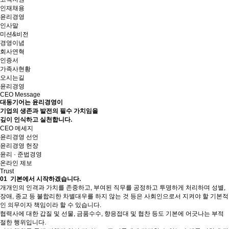
인재채용
윤리경영
인사말
미션&비전
경영이념
회사연혁
인증서
가족사현황
오시는길
윤리경영
CEO Message
대동기어는 윤리경영이
기업의
생존과 발전의 필수 가치
임을
깊이 인식하고 실천합니다.
CEO 메세지
윤리경영 선언
윤리경영 헌장
윤리 · 준법경영
온라인 제보
Trust
01
기본에서 시작하겠습니다.
개개인의 인격과 가치를 존중하고, 부여된 직무를 공정하고 투명하게 처리하며 성별,
장애, 종교 등 불합리한 차별대우를 하지 않는 것 등은 사회인으로서 지켜야 할 기본적
인 의무이자 책임이라 할 수 있습니다.
협력사에 대한 갑질 및 선물, 금품수수, 향응접대 및 협찬 등도 기본에 어긋나는 부적
절한 행위입니다.