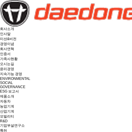
회사소개
인사말
미션&비전
경영이념
회사연혁
인증서
가족사현황
오시는길
윤리경영
지속가능 경영
ENVIRONMENTAL
SOCIAL
GOVERNANCE
ESG 보고서
제품소개
자동차
농업기계
산업기계
모빌리티
R&D
기업부설연구소
특허