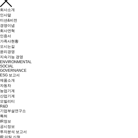
회사소개
인사말
미션&비전
경영이념
회사연혁
인증서
가족사현황
오시는길
윤리경영
지속가능 경영
ENVIRONMENTAL
SOCIAL
GOVERNANCE
ESG 보고서
제품소개
자동차
농업기계
산업기계
모빌리티
R&D
기업부설연구소
특허
IR정보
공시정보
투자분석 보고서
IR 미팅 신청