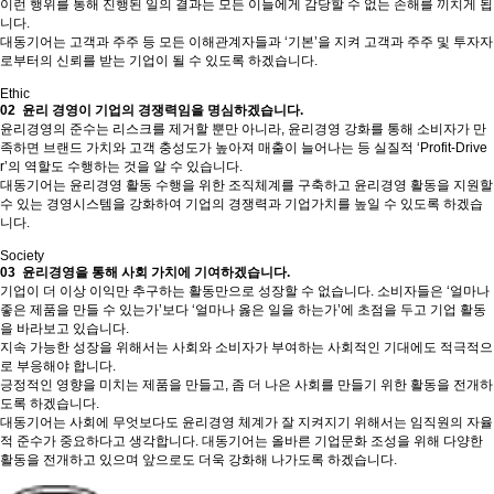
이런 행위를 통해 진행된 일의 결과는 모든 이들에게 감당할 수 없는 손해를 끼치게 됩
니다.
대동기어는 고객과 주주 등 모든 이해관계자들과 ‘기본’을 지켜 고객과 주주 및 투자자
로부터의 신뢰를 받는 기업이 될 수 있도록 하겠습니다.
Ethic
02
윤리 경영이 기업의 경쟁력임을 명심하겠습니다.
윤리경영의 준수는 리스크를 제거할 뿐만 아니라, 윤리경영 강화를 통해 소비자가 만
족하면 브랜드 가치와 고객 충성도가 높아져 매출이 늘어나는 등 실질적 ‘Profit-Drive
r’의 역할도 수행하는 것을 알 수 있습니다.
대동기어는 윤리경영 활동 수행을 위한 조직체계를 구축하고 윤리경영 활동을 지원할
수 있는 경영시스템을 강화하여 기업의 경쟁력과 기업가치를 높일 수 있도록 하겠습
니다.
Society
03
윤리경영을 통해 사회 가치에 기여하겠습니다.
기업이 더 이상 이익만 추구하는 활동만으로 성장할 수 없습니다. 소비자들은 ‘얼마나
좋은 제품을 만들 수 있는가’보다 ‘얼마나 옳은 일을 하는가’에 초점을 두고 기업 활동
을 바라보고 있습니다.
지속 가능한 성장을 위해서는 사회와 소비자가 부여하는 사회적인 기대에도 적극적으
로 부응해야 합니다.
긍정적인 영향을 미치는 제품을 만들고, 좀 더 나은 사회를 만들기 위한 활동을 전개하
도록 하겠습니다.
대동기어는 사회에 무엇보다도 윤리경영 체계가 잘 지켜지기 위해서는 임직원의 자율
적 준수가 중요하다고 생각합니다. 대동기어는 올바른 기업문화 조성을 위해 다양한
활동을 전개하고 있으며 앞으로도 더욱 강화해 나가도록 하겠습니다.