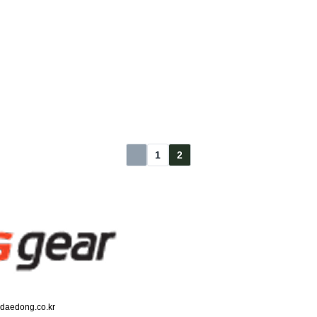
1
2
@daedong.co.kr