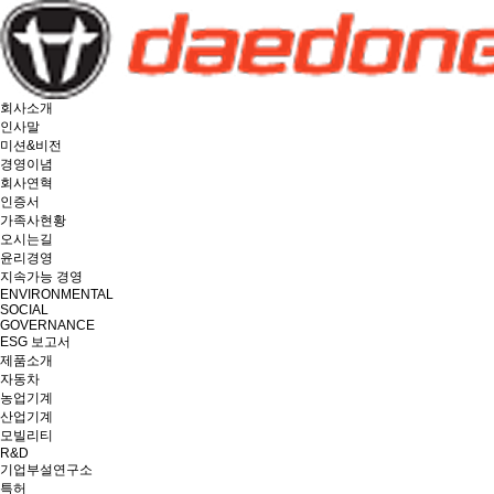
회사소개
인사말
미션&비전
경영이념
회사연혁
인증서
가족사현황
오시는길
윤리경영
지속가능 경영
ENVIRONMENTAL
SOCIAL
GOVERNANCE
ESG 보고서
제품소개
자동차
농업기계
산업기계
모빌리티
R&D
기업부설연구소
특허